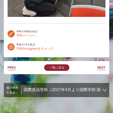
学科の“特長を知る”
学科ページへ
学科の“今を見る”
学科Instagramをチェック
PREV
一覧に戻る
NEXT
他の学科
を見る