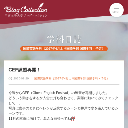
本
文
MENU
へ
の
リ
ン
ク
ナ
国際英語学科（2027年4月より国際学部 国際学科・予定）
ビ
ゲ
ー
シ
GEF練習再開！
ョ
2025-08-29
国際英語学科（2027年4月より国際学部 国際学科・予定）
ン
へ
の
今週からGEF（Gloval English Festival）の練習が再開しました。
どういう動きをするか入念に打ち合わせて、実際に動いてみてチェック
リ
して…。
ン
写真は食事のときにヘレンが反抗するシーンと井戸で水を汲んでいるシ
ク
ーンです。
11月の本番に向けて、みんな頑張ってね