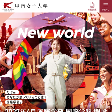
本
文
資料請求
MENU
へ
の
リ
ン
ク
ナ
ビ
ゲ
ー
シ
ョ
ン
へ
の
リ
ン
ク