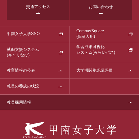
交通アクセス
お問い合わせ
CampusSquare
甲南女子大学SSO
(保証人用)
学習成果可視化
就職支援システム
システム
(みらいパス)
(キャリなび)
教育情報の公表
大学機関別認証評価
教員の養成の状況
教員採用情報