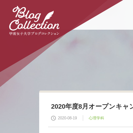
本
文
へ
の
リ
ン
ク
ナ
ビ
ゲ
ー
シ
ョ
ン
へ
の
リ
2020年度8月オープンキ
ン
ク
2020-08-19
心理学科