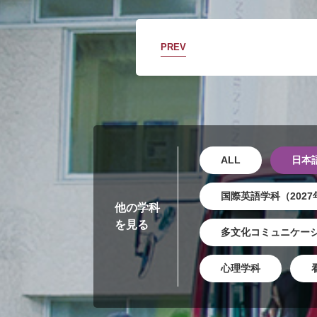
PREV
ALL
日本
国際英語学科（202
他の学科
を見る
多文化コミュニケーシ
心理学科