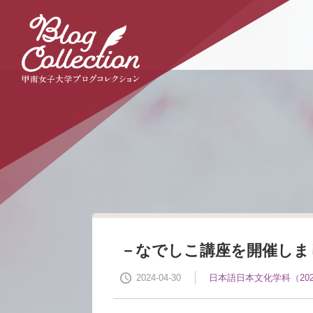
本
文
へ
の
リ
ン
ク
ナ
ビ
ゲ
ー
シ
ョ
ン
へ
の
リ
－なでしこ講座を開催しま
ン
ク
2024-04-30
日本語日本文化学科（20