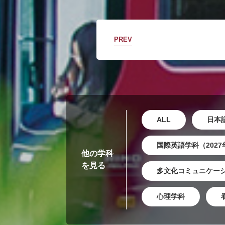
PREV
ALL
日本
国際英語学科（202
他の学科
を見る
多文化コミュニケーシ
心理学科