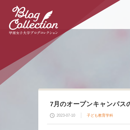
本
文
へ
の
リ
ン
ク
ナ
ビ
ゲ
ー
シ
ョ
ン
へ
の
リ
7月のオープンキャンパス
ン
ク
2023-07-10
子ども教育学科