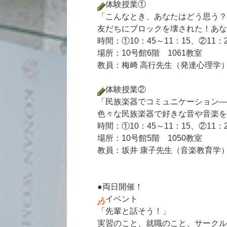
体験授業①
「こんなとき、あなたはどう思う？
友だちにブロックを壊された！あな
時間：①10：45～11：15、②11：2
場所：10号館6階 1061教室
教員：梅﨑 高行先生（発達心理学
体験授業②
「民族楽器でコミュニケーション―
色々な民族楽器で好きな音や音楽を
時間：①10：45～11：15、②11：2
場所：10号館5階 1050教室
教員：坂井 康子先生（音楽教育学
●両日開催！
イベント
「先輩と話そう！」
実習のこと、就職のこと、サークル