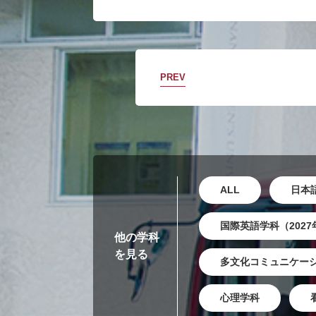
PREV
ALL
日本
国際英語学科（202
他の学科
を見る
多文化コミュニケーシ
心理学科