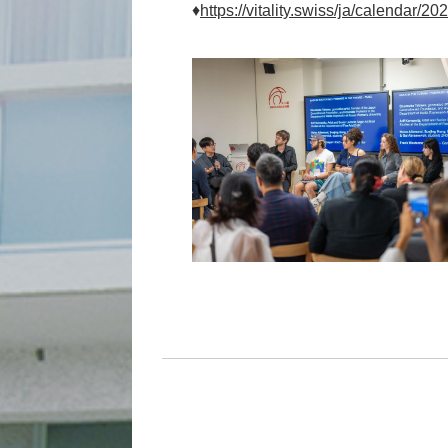
♦
https://vitality.swiss/ja/calendar/20