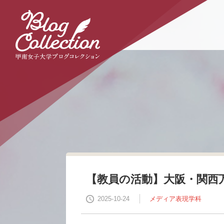
本
文
へ
の
リ
ン
ク
ナ
ビ
ゲ
ー
シ
ョ
ン
へ
の
リ
【教員の活動】大阪・関西
ン
ク
2025-10-24
メディア表現学科