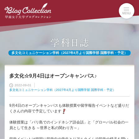
本
文
MENU
へ
の
リ
ン
ク
ナ
多文化コミュニケーション学科（2027年4月より国際学部 国際学科・予定）
ビ
ゲ
ー
シ
多文化☆9月4日はオープンキャンパス♪
ョ
2022-09-01
ン
多文化コミュニケーション学科（2027年4月より国際学部 国際学科・予定）
へ
の
9月4日のオープンキャンパスも体験授業や留学報告イベントなど盛りだ
リ
くさんの内容で予定しています
ン
ク
体験授業は「バリ島でのインドネシア語会話」と「グローバル社会の一
員として生きる ～世界と私の関わり方～」