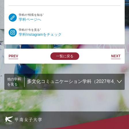
学科の“特長を知る”
学科ページへ
学科の“今を見る”
学科Instagramをチェック
PREV
一覧に戻る
NEXT
他の学科
を見る