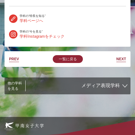
学科の“特長を知る”
学科ページへ
学科の“今を見る”
学科Instagramをチェック
PREV
一覧に戻る
NEXT
他の学科
を見る