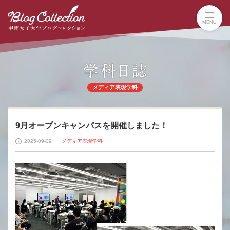
本
文
MENU
へ
の
リ
ン
ク
ナ
メディア表現学科
ビ
ゲ
ー
シ
9月オープンキャンパスを開催しました！
ョ
2025-09-09
メディア表現学科
ン
へ
の
リ
ン
ク