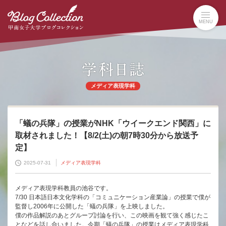
本
文
MENU
へ
の
リ
ン
ク
ナ
メディア表現学科
ビ
ゲ
ー
シ
「蟻の兵隊」の授業がNHK「ウイークエンド関西」に
ョ
取材されました！【8/2(土)の朝7時30分から放送予
ン
定】
へ
の
2025-07-31
メディア表現学科
リ
ン
メディア表現学科教員の池谷です。
ク
7/30 日本語日本文化学科の「コミュニケーション産業論」の授業で僕が
監督し2006年に公開した「蟻の兵隊」を上映しました。
僕の作品解説のあとグループ討論を行い、この映画を観て強く感じたこ
となどを話し合いました。今期「蟻の兵隊」の授業はメディア表現学科