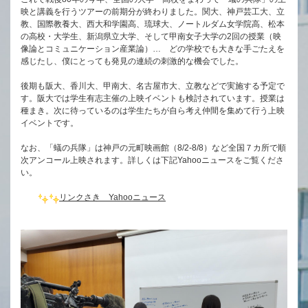
映と講義を行うツアーの前期分が終わりました。関大、神戸芸工大、立
教、国際教養大、西大和学園高、琉球大、ノートルダム女学院高、松本
の高校・大学生、新潟県立大学、そして甲南女子大学の2回の授業（映
像論とコミュニケーション産業論）… どの学校でも大きな手ごたえを
感じたし、僕にとっても発見の連続の刺激的な機会でした。
後期も阪大、香川大、甲南大、名古屋市大、立教などで実施する予定で
す。阪大では学生有志主催の上映イベントも検討されています。授業は
種まき。次に待っているのは学生たちが自ら考え仲間を集めて行う上映
イベントです。
なお、「蟻の兵隊」は神戸の元町映画館（8/2-8/8）など全国７カ所で順
次アンコール上映されます。詳しくは下記Yahooニュースをご覧くださ
い。
リンクさき Yahooニュース