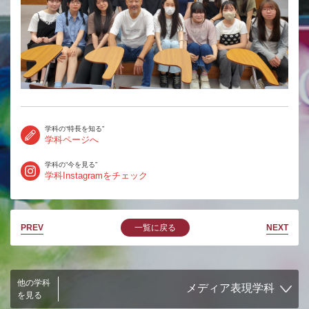
学科の“特長を知る”
学科ページへ
学科の“今を見る”
学科Instagramをチェック
PREV
一覧に戻る
NEXT
他の学科
を見る