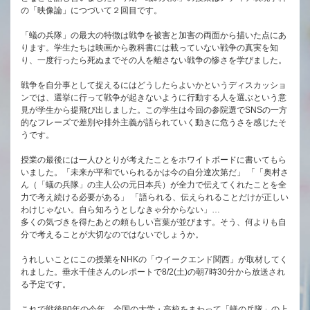
の「映像論」につづいて２回目です。
「蟻の兵隊」の最大の特徴は戦争を被害と加害の両面から描いた点にあ
ります。学生たちは映画から教科書には載っていない戦争の真実を知
り、一度行ったら死ぬまでその人を離さない戦争の惨さを学びました。
戦争を自分事として捉えるにはどうしたらよいかというディスカッショ
ンでは、選挙に行って戦争が起きないように行動する人を選ぶという意
見が学生から提飛び出しました。この学生は今回の参院選でSNSの一方
的なフレーズで差別や排外主義が語られていく動きに危うさを感じたそ
うです。
授業の最後には一人ひとりが考えたことをホワイトボードに書いてもら
いました。「未来が平和でいられるかは今の自分達次第だ」 「「奥村さ
ん（「蟻の兵隊」の主人公の元日本兵）が全力で伝えてくれたことを全
力で考え続ける必要がある」 「語られる、伝えられることだけが正しい
わけじゃない。自ら知ろうとしなきゃ分からない」…
多くの気づきを得たあとの頼もしい言葉が並びます。そう、何よりも自
分で考えることが大切なのではないでしょうか。
うれしいことにこの授業をNHKの「ウイークエンド関西」が取材してく
れました。垂水千佳さんのレポートで8/2(土)の朝7時30分から放送され
る予定です。
これで戦後80年の今年、全国の大学・高校をまわって「蟻の兵隊」の上