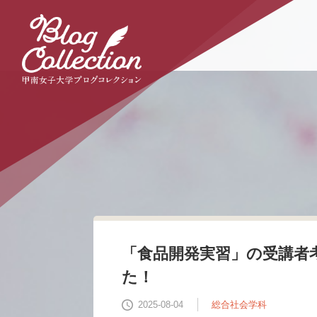
本
文
へ
の
リ
ン
ク
ナ
ビ
ゲ
ー
シ
ョ
ン
へ
の
リ
「食品開発実習」の受講者考
ン
ク
た！
2025-08-04
総合社会学科