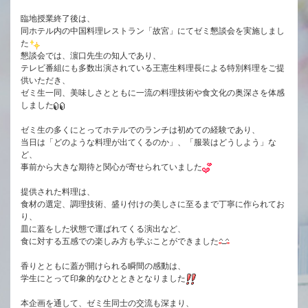
臨地授業終了後は、
同ホテル内の中国料理レストラン「故宮」にてゼミ懇談会を実施しまし
た
懇談会では、濵口先生の知人であり、
テレビ番組にも多数出演されている王憲生料理長による特別料理をご提
供いただき、
ゼミ生一同、美味しさとともに一流の料理技術や食文化の奥深さを体感
しました
ゼミ生の多くにとってホテルでのランチは初めての経験であり、
当日は「どのような料理が出てくるのか」、「服装はどうしよう」な
ど、
事前から大きな期待と関心が寄せられていました
提供された料理は、
食材の選定、調理技術、盛り付けの美しさに至るまで丁寧に作られてお
り、
皿に蓋をした状態で運ばれてくる演出など、
食に対する五感での楽しみ方も学ぶことができました
香りとともに蓋が開けられる瞬間の感動は、
学生にとって印象的なひとときとなりました
本企画を通して、ゼミ生同士の交流も深まり、