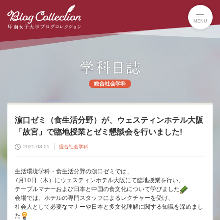
本
文
MENU
へ
の
リ
ン
ク
ナ
総合社会学科
ビ
ゲ
ー
シ
濵口ゼミ（食生活分野）が、ウェスティンホテル大阪
ョ
「故宮」で臨地授業とゼミ懇談会を行いました!
ン
2025-08-05
総合社会学科
へ
の
リ
生活環境学科・食生活分野の濵口ゼミでは、
ン
7月10日（木）にウェスティンホテル大阪にて臨地授業を行い、
テーブルマナーおよび日本と中国の食文化について学びました
ク
会場では、ホテルの専門スタッフによるレクチャーを受け、
社会人として必要なマナーや日本と多文化理解に関する知識を深めまし
た