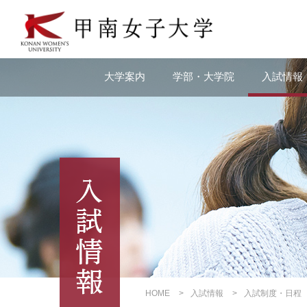
本
文
へ
の
リ
大学案内
学部・大学院
入試情報
ン
ク
ナ
ビ
ゲ
ー
シ
ョ
ン
へ
の
リ
ン
ク
HOME
入試情報
入試制度・日程