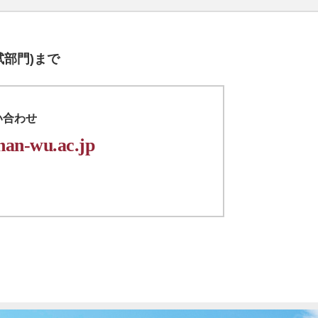
試部門)まで
い合わせ
an-wu.ac.jp