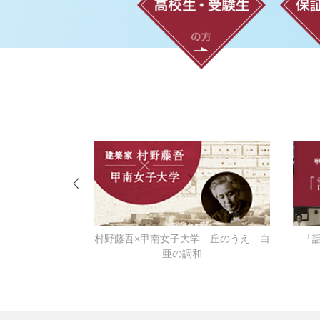
ーなる
村野藤吾×甲南女子大学 丘のうえ 白
「
亜の調和