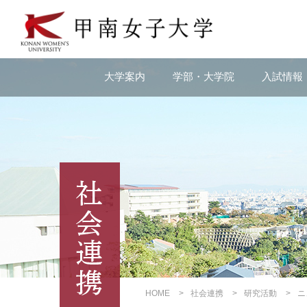
本
文
へ
の
リ
大学案内
学部・大学院
入試情報
ン
ク
ナ
ビ
ゲ
ー
シ
ョ
ン
へ
の
リ
ン
ク
HOME
社会連携
研究活動
ニ