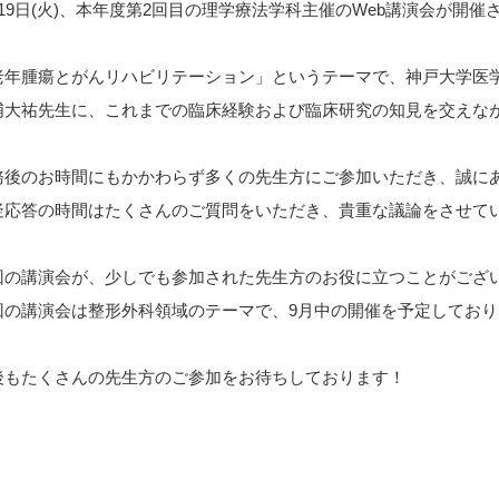
月19日(火)、本年度第2回目の理学療法学科主催のWeb講演会が開
老年腫瘍とがんリハビリテーション」というテーマで、神戸大学医
浦大祐先生に、これまでの臨床経験および臨床研究の知見を交えな
務後のお時間にもかかわらず多くの先生方にご参加いただき、誠に
疑応答の時間はたくさんのご質問をいただき、貴重な議論をさせて
回の講演会が、少しでも参加された先生方のお役に立つことがござ
回の講演会は整形外科領域のテーマで、9月中の開催を予定しており
後もたくさんの先生方のご参加をお待ちしております！