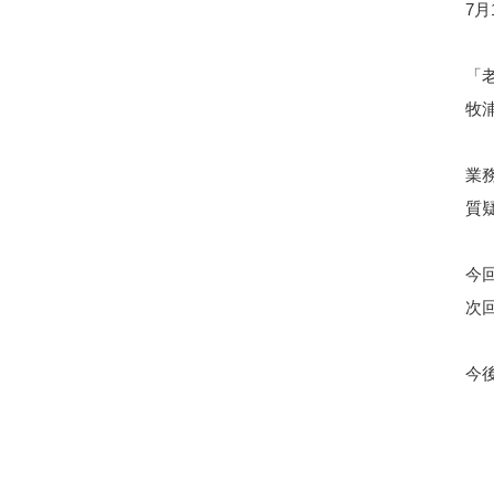
7
「
牧
業
質
今
次
今