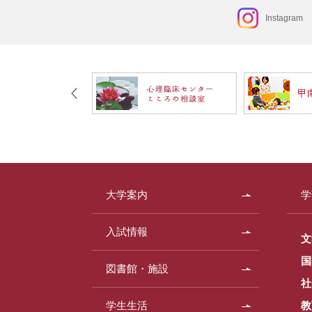
Instagram
大学案内
学
入試情報
文
国
図書館・施設
社
学生生活
教