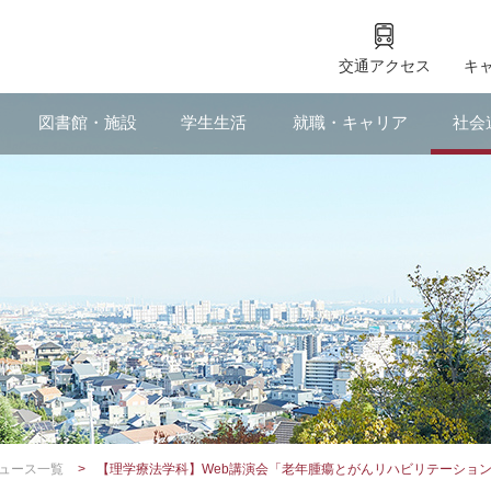
交通アクセス
キ
図書館・施設
学生生活
就職・キャリア
社会
ュース一覧
【理学療法学科】Web講演会「老年腫瘍とがんリハビリテーショ