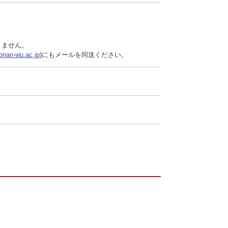
りません。
nan-wu.ac.jp
)にもメールを同送ください。