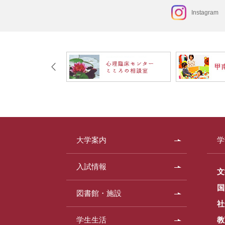
Instagram
大学案内
学
入試情報
文
国
図書館・施設
社
学生生活
教