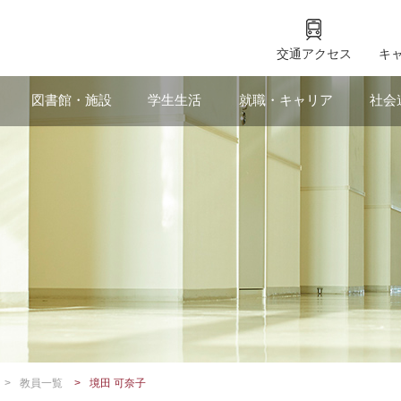
交通アクセス
キ
図書館・施設
学生生活
就職・キャリア
社会
教員一覧
境田 可奈子