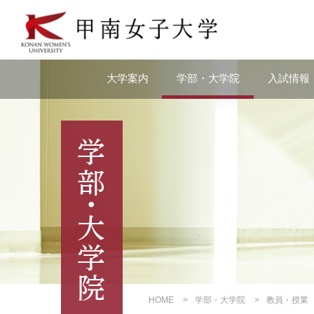
本
文
へ
の
リ
大学案内
学部・大学院
入試情報
ン
ク
ナ
ビ
ゲ
ー
シ
ョ
ン
へ
の
リ
ン
ク
HOME
学部・大学院
教員・授業