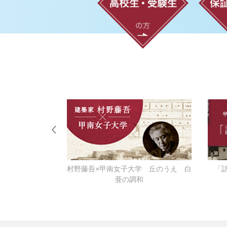
ーなる
村野藤吾×甲南女子大学 丘のうえ 白
「
亜の調和