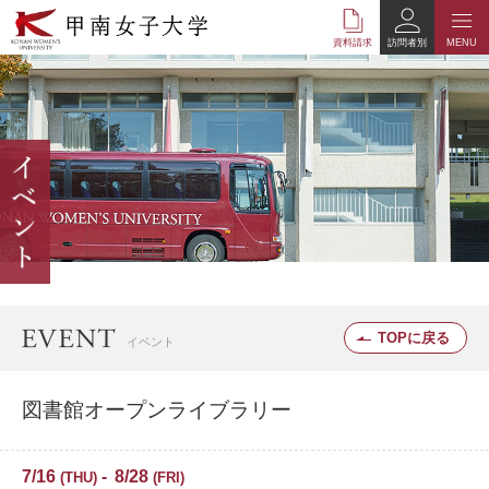
本
文
資料請求
訪問者別
MENU
へ
の
リ
ン
ク
ナ
ビ
ゲ
ー
シ
ョ
ン
へ
TOPに戻る
イベント
の
リ
ン
図書館オープンライブラリー
ク
7/16
8/28
THU
FRI