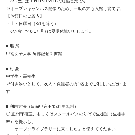
・8/1(土) は 10:00〜15:00 の短縮営業です
※オープンキャンパス開催のため、一般の方も入館可能です。
【休館日のご案内】
・土・日曜日（8/1を除く）
・8/7(金) 〜 8/17(月) は夏期休館いたします。
■ 場 所
甲南女子大学 阿部記念図書館
■ 対 象
中学生・高校生
※付き添いとして、友人・保護者の方1名までご利用いただけま
す.
■ 利用方法（事前申込不要/利用無料）
① 正門守衛室、もしくはスクールバスのりばで生徒証（生徒手
帳）を提示し、
「オープンライブラリーに来ました」と伝えてください