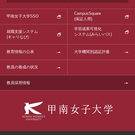
CampusSquare
甲南女子大学SSO
(保証人用)
学習成果可視化
就職支援システム
システム
(みらいパス)
(キャリなび)
教育情報の公表
大学機関別認証評価
教員の養成の状況
教員採用情報