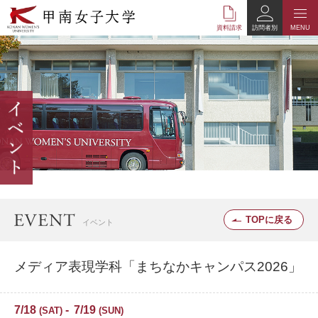
本
文
資料請求
訪問者別
MENU
へ
の
リ
ン
ク
ナ
ビ
ゲ
ー
シ
ョ
ン
へ
TOPに戻る
イベント
の
リ
ン
メディア表現学科「まちなかキャンパス2026」
ク
7/18
7/19
SAT
SUN