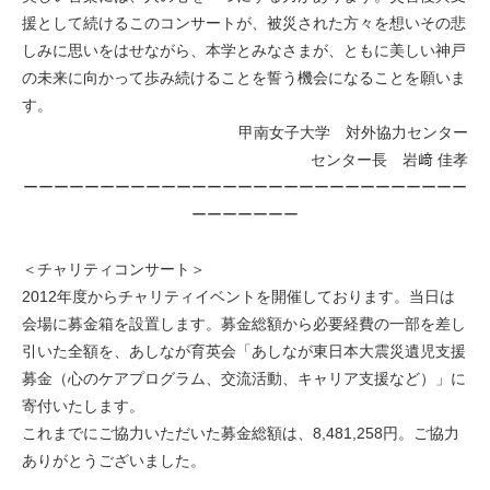
援として続けるこのコンサートが、被災された方々を想いその悲
しみに思いをはせながら、本学とみなさまが、ともに美しい神戸
の未来に向かって歩み続けることを誓う機会になることを願いま
す。
甲南女子大学 対外協力センター
センター長 岩﨑 佳孝
ーーーーーーーーーーーーーーーーーーーーーーーーーーーーー
ーーーーーーー
＜チャリティコンサート＞
2012年度からチャリティイベントを開催しております。当日は
会場に募金箱を設置します。募金総額から必要経費の一部を差し
引いた全額を、あしなが育英会「あしなが東日本大震災遺児支援
募金（心のケアプログラム、交流活動、キャリア支援など）」に
寄付いたします。
これまでにご協力いただいた募金総額は、8,481,258円。ご協力
ありがとうございました。