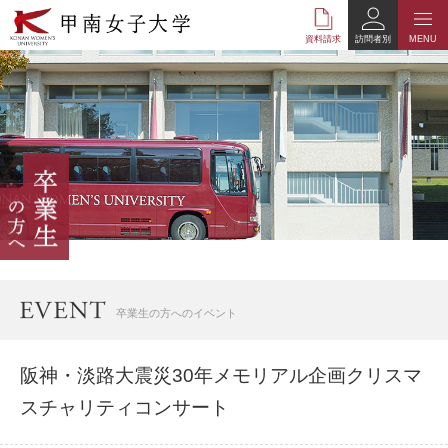
本
文
資料請求
訪問者別
MENU
へ
の
リ
ン
ク
ナ
ビ
ゲ
ー
シ
ョ
ン
へ
卒業生の方へのイベント
の
リ
ン
阪神・淡路大震災30年メモリアル企画クリスマ
ク
スチャリティコンサート