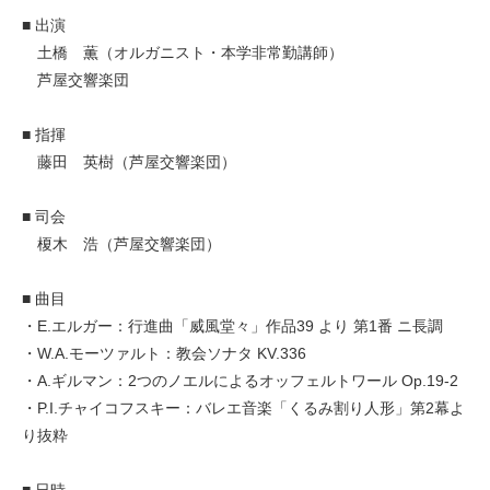
■ 出演
土橋 薫（オルガニスト・本学非常勤講師）
芦屋交響楽団
■ 指揮
藤田 英樹（芦屋交響楽団）
■ 司会
榎木 浩（芦屋交響楽団）
■ 曲目
・E.エルガー：行進曲「威風堂々」作品39 より 第1番 ニ長調
・W.A.モーツァルト：教会ソナタ KV.336
・A.ギルマン：2つのノエルによるオッフェルトワール Op.19-2
・P.I.チャイコフスキー：バレエ音楽「くるみ割り人形」第2幕よ
り抜粋
■ 日時