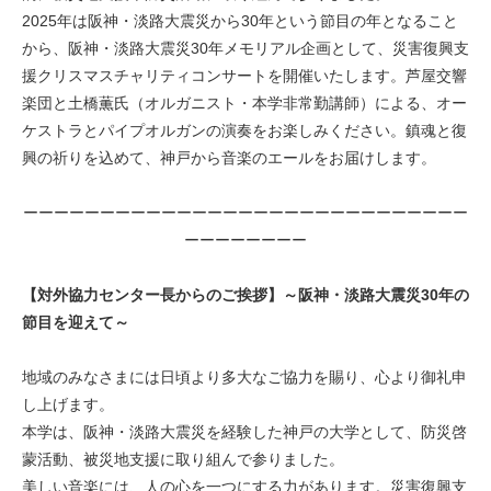
2025年は阪神・淡路大震災から30年という節目の年となること
から、阪神・淡路大震災30年メモリアル企画として、災害復興支
援クリスマスチャリティコンサートを開催いたします。芦屋交響
楽団と土橋薫氏（オルガニスト・本学非常勤講師）による、オー
ケストラとパイプオルガンの演奏をお楽しみください。鎮魂と復
興の祈りを込めて、神戸から音楽のエールをお届けします。
ーーーーーーーーーーーーーーーーーーーーーーーーーーーーー
ーーーーーーーー
【対外協力センター長からのご挨拶】
～阪神・淡路大震災30年の
節目を迎えて～
地域のみなさまには日頃より多大なご協力を賜り、心より御礼申
し上げます。
本学は、阪神・淡路大震災を経験した神戸の大学として、防災啓
蒙活動、被災地支援に取り組んで参りました。
美しい音楽には、人の心を一つにする力があります。災害復興支