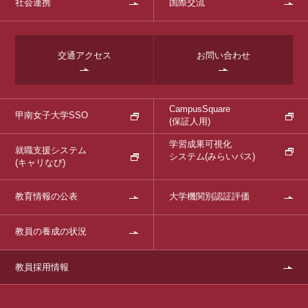
社会連携
国際交流
交通アクセス
お問い合わせ
CampusSquare
甲南女子大学SSO
(保証人用)
学習成果可視化
就職支援システム
システム
(みらいパス)
(キャリなび)
教育情報の公表
大学機関別認証評価
教員の養成の状況
教員採用情報