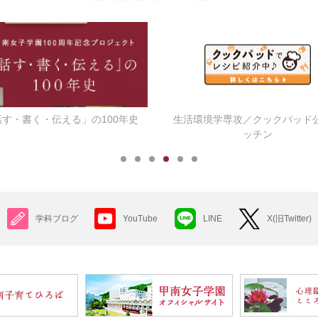
話す・書く・伝える」の100年史
生活環境学専攻／クックパッド
ッチン
学科ブログ
YouTube
LINE
X(旧Twitter)