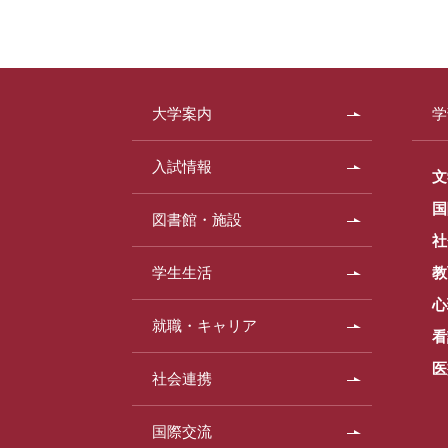
大学案内
学
入試情報
文
国
図書館・施設
社
学生生活
教
心
就職・キャリア
看
医
社会連携
国際交流