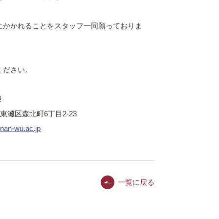
。
にかかれることをスタッフ一同願っておりま
ください。
課
6丁目2-23
an-wu.ac.jp
一覧に戻る