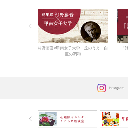
ーなる
村野藤吾×甲南女子大学 丘のうえ 白
「
亜の調和
Instagram