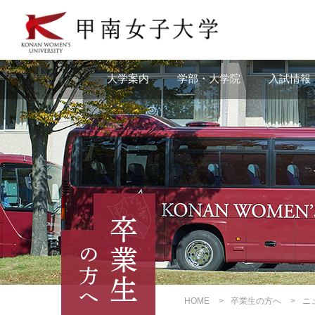
本
文
へ
の
リ
大学案内
学部・大学院
入試情報
ン
ク
ナ
ビ
ゲ
ー
シ
ョ
ン
へ
の
リ
ン
ク
HOME
卒業生の方へ
ニ