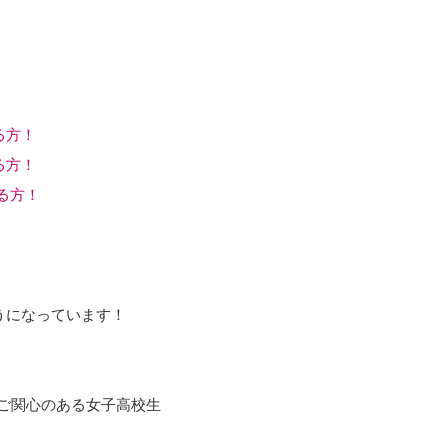
！
る方！
る方！
る方！
うになっています！
ご関心のある女子高校生