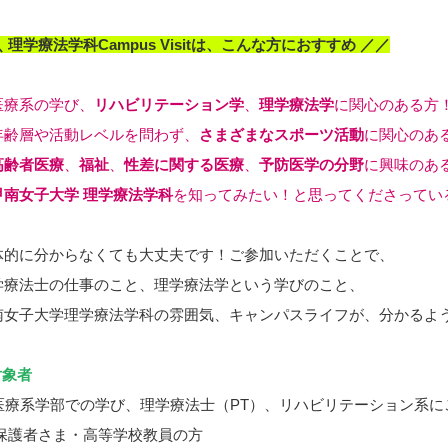
 理学療法学科Campus Visitは、こんな方におすすめ ／／
医療系の学び、
リハビリテーション学
、
理学療法学
に関心のある方
年齢層や活動レベルを問わず、
さまざまなスポーツ活動
に関心のあ
高齢者医療
、
福祉
、
性差に関する医療
、
予防医学の分野
に興味のあ
甲南女子大学 理学療法学科
を知ってみたい！と思ってくださってい
体的に分からなくても大丈夫です！ご参加いただくことで、
学療法士の仕事のこと、理学療法学という学びのこと、
南女子大学理学療法学科の雰囲気、キャンパスライフが、分かるよ
対象者
療系学部での学び、理学療法士（PT）、リハビリテーション系に
護者さま・高等学校教員の方