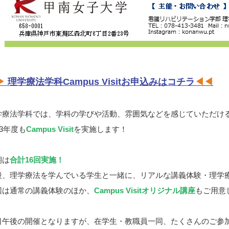
▶
理学療法学科Campus Visitお申込みはコチラ
◀◀
学療法学科では、学科の学びや活動、雰囲気などを感じていただけ
23年度も
Campus Visit
を実施します！
期は
合計16回実施！
段、理学療法を学んでいる学生と一緒に、リアルな講義体験・理学
回は通常の講義体験のほか、
Campus Visitオリジナル講座
もご用意
日午後の開催となりますが、在学生・教職員一同、たくさんのご参