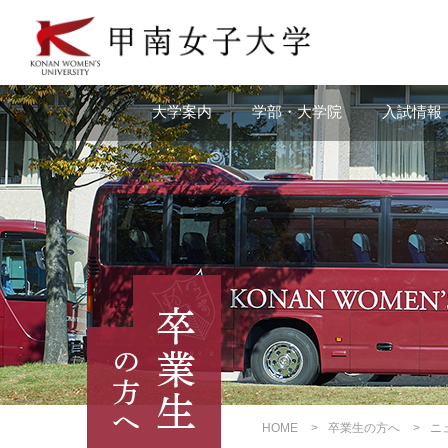
本
文
へ
の
リ
大学案内
学部・大学院
入試情報
ン
ク
ナ
ビ
ゲ
ー
シ
ョ
ン
へ
の
リ
ン
ク
HOME
卒業生の方へ
ニ