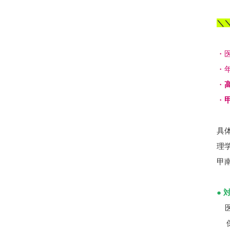
＼＼
・
・
・
・
具
理
甲
● 
医
保