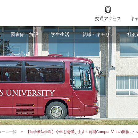
交通アクセス
キ
図書館・施設
学生生活
就職・キャリア
社会
ュース一覧
【理学療法学科】今年も開催します！前期Campus Visitの開催につ