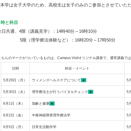
本学は女子大学のため、高校生は女子のみのご参加とさせていた
日時と科目
日共通、4限（講義見学）：14時40分～16時10分
限（理学療法体験など）：16時20分～17時50分
こちらのマークがついているものは、Campus Visitオリジナル講座で、通常講義で
日時
科目・イベント
5月29日（月）
ウィメンズヘルスケアについて
★
5
5月30日（火）
理学療法士が行うバイタルチェック
★
5
6月1日（木）
加齢と健康
★
5
6月2日（金）
中枢神経障害理学療法学
5
6月5日（月）
日常生活動作学
5