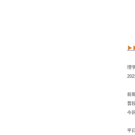
▶
理
20
前
普
今
平