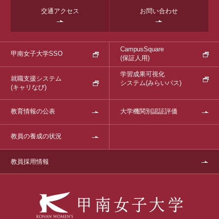
交通アクセス
お問い合わせ
CampusSquare
甲南女子大学SSO
(保証人用)
学習成果可視化
就職支援システム
システム
(みらいパス)
(キャリなび)
教育情報の公表
大学機関別認証評価
教員の養成の状況
教員採用情報