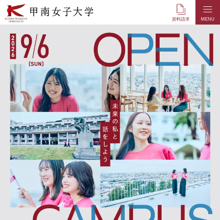
本
文
資料請求
MENU
へ
の
リ
ン
ク
ナ
ビ
ゲ
ー
シ
ョ
ン
へ
の
リ
ン
ク