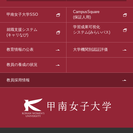
CampusSquare
甲南女子大学SSO
(保証人用)
学習成果可視化
就職支援システム
システム
(みらいパス)
(キャリなび)
教育情報の公表
大学機関別認証評価
教員の養成の状況
教員採用情報