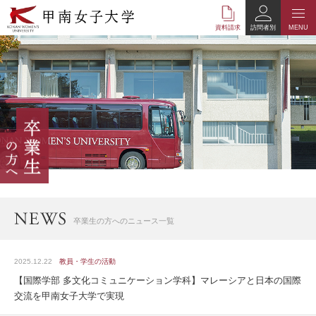
本
文
資料請求
訪問者別
MENU
へ
の
リ
ン
ク
ナ
ビ
ゲ
ー
シ
ョ
ン
へ
卒業生の方へのニュース一覧
の
リ
ン
2025.12.22
教員・学生の活動
ク
【国際学部 多文化コミュニケーション学科】マレーシアと⽇本の国際
交流を甲南⼥⼦⼤学で実現