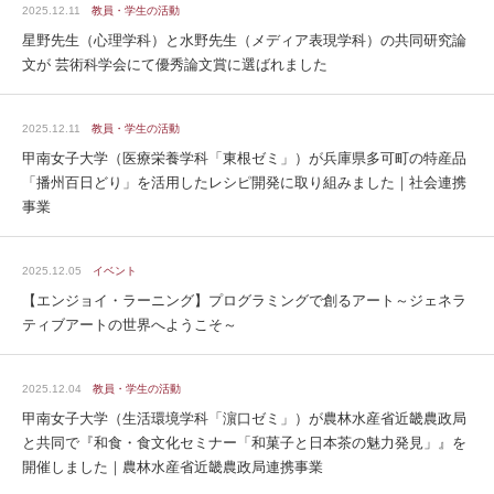
2025.12.11
教員・学生の活動
星野先生（心理学科）と水野先生（メディア表現学科）の共同研究論
文が 芸術科学会にて優秀論文賞に選ばれました
2025.12.11
教員・学生の活動
甲南女子大学（医療栄養学科「東根ゼミ」）が兵庫県多可町の特産品
「播州百日どり」を活用したレシピ開発に取り組みました｜社会連携
事業
2025.12.05
イベント
【エンジョイ・ラーニング】プログラミングで創るアート～ジェネラ
ティブアートの世界へようこそ～
2025.12.04
教員・学生の活動
甲南女子大学（生活環境学科「濵口ゼミ」）が農林水産省近畿農政局
と共同で『和食・食文化セミナー「和菓子と日本茶の魅力発見」』を
開催しました｜農林水産省近畿農政局連携事業