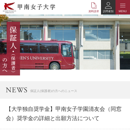
本
文
資料請求
訪問者別
MENU
へ
の
リ
ン
ク
ナ
ビ
ゲ
ー
シ
ョ
ン
へ
保証人(保護者)の方へのニュース
の
リ
ン
【大学独自奨学金】甲南女子学園清友会（同窓
ク
会）奨学金の詳細と出願方法について