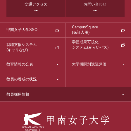
交通アクセス
お問い合わせ
CampusSquare
甲南女子大学SSO
(保証人用)
学習成果可視化
就職支援システム
システム
(みらいパス)
(キャリなび)
教育情報の公表
大学機関別認証評価
教員の養成の状況
教員採用情報