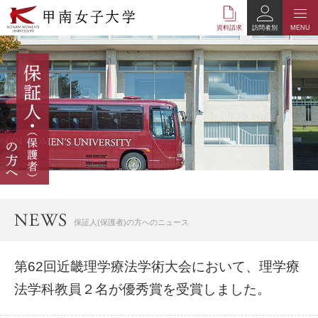
本
文
資料請求
訪問者別
MENU
へ
の
リ
ン
ク
ナ
ビ
ゲ
ー
シ
ョ
ン
へ
保証人(保護者)の方へのニュース
の
リ
ン
第62回近畿理学療法学術大会において、理学療
ク
法学科教員２名が優秀賞を受賞しました。