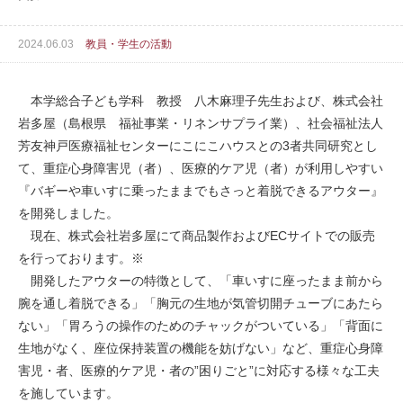
2024.06.03
教員・学生の活動
本学総合子ども学科 教授 八木麻理子先生および、株式会社
岩多屋（島根県 福祉事業・リネンサプライ業）、社会福祉法人
芳友神戸医療福祉センターにこにこハウスとの3者共同研究とし
て、重症心身障害児（者）、医療的ケア児（者）が利用しやすい
『バギーや車いすに乗ったままでもさっと着脱できるアウター』
を開発しました。
現在、株式会社岩多屋にて商品製作およびECサイトでの販売
を行っております。※
開発したアウターの特徴として、「車いすに座ったまま前から
腕を通し着脱できる」「胸元の生地が気管切開チューブにあたら
ない」「胃ろうの操作のためのチャックがついている」「背面に
生地がなく、座位保持装置の機能を妨げない」など、重症心身障
害児・者、医療的ケア児・者の”困りごと”に対応する様々な工夫
を施しています。