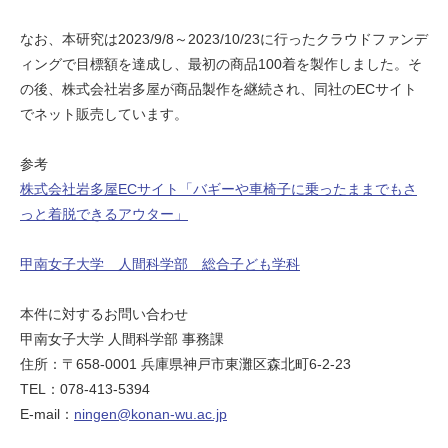
なお、本研究は2023/9/8～2023/10/23に行ったクラウドファンデ
ィングで目標額を達成し、最初の商品100着を製作しました。そ
の後、株式会社岩多屋が商品製作を継続され、同社のECサイト
でネット販売しています。
参考
株式会社岩多屋ECサイト「バギーや車椅子に乗ったままでもさ
っと着脱できるアウター」
甲南女子大学 人間科学部 総合子ども学科
本件に対するお問い合わせ
甲南女子大学 人間科学部 事務課
住所：〒658-0001 兵庫県神戸市東灘区森北町6-2-23
TEL：078-413-5394
E-mail：
ningen@konan-wu.ac.jp