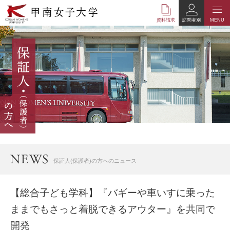
本
文
資料請求
訪問者別
MENU
へ
の
リ
ン
ク
ナ
ビ
ゲ
ー
シ
ョ
ン
へ
保証人(保護者)の方へのニュース
の
リ
ン
【総合子ども学科】『バギーや車いすに乗った
ク
ままでもさっと着脱できるアウター』を共同で
開発