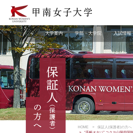
本
文
へ
の
リ
大学案内
学部・大学院
入試情報
ン
ク
ナ
ビ
ゲ
ー
シ
ョ
ン
へ
の
リ
ン
ク
HOME
保証人(保護者)の方へ
“手帳オヤジ” コクヨ山陽四