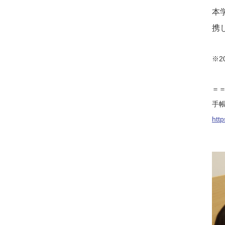
本
携
※2
＝
手帳
htt