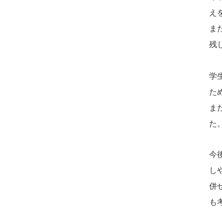
え
ま
残
学
た
ま
た
今
し
併
も