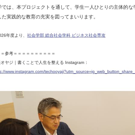
学では、本プロジェクトを通して、学生一人ひとりの主体的な
した実践的な教育の充実を図ってまいります。
026年度より、
社会学部 総合社会学科 ビジネス社会専攻
＝＝参考＝＝＝＝＝＝＝＝＝＝
オヤジ｜書くことで人生を整える Instagram：
ps://www.instagram.com/techooyaji?utm_source=ig_web_button_sha