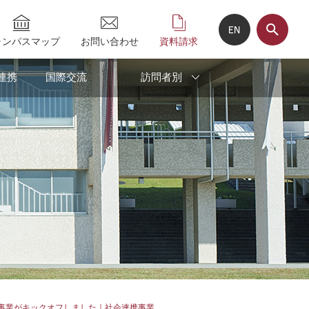
ャンパスマップ
お問い合わせ
資料請求
連携
国際交流
訪問者別
携事業がキックオフしました｜社会連携事業