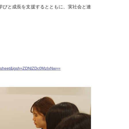
学びと成長を支援するとともに、実社会と連
re_sheet&igsh=ZDNlZDc0MzIxNw==