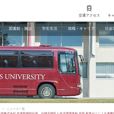
交通アクセス
キ
図書館・施設
学生生活
就職・キャリア
社会
ニュース一覧
国販売株式会社 代表取締役社長 白髭千晴氏と生活環境学科 吉田 有里ゼミによる連