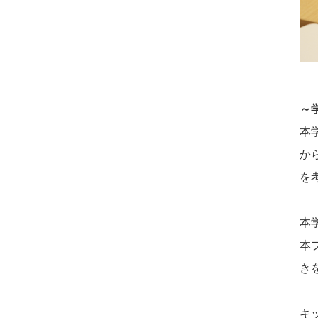
～
本
か
を
本
本
き
キ