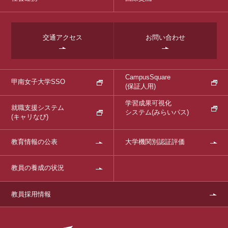
交通アクセス
お問い合わせ
CampusSquare
甲南女子大学SSO
(保証人用)
学習成果可視化
就職支援システム
システム
(みらいパス)
(キャリなび)
教育情報の公表
大学機関別認証評価
教員の養成の状況
教員採用情報