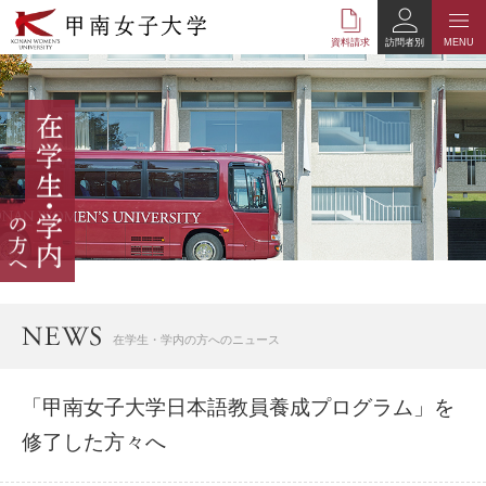
本
文
資料請求
訪問者別
MENU
へ
の
リ
ン
ク
ナ
ビ
ゲ
ー
シ
ョ
ン
へ
在学生・学内の方へのニュース
の
リ
ン
「甲南女子大学日本語教員養成プログラム」を
ク
修了した方々へ