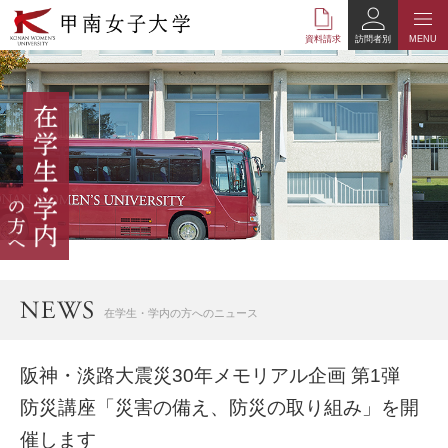
本
文
資料請求
訪問者別
MENU
へ
の
リ
ン
ク
ナ
ビ
ゲ
ー
シ
ョ
ン
へ
在学生・学内の方へのニュース
の
リ
ン
阪神・淡路大震災30年メモリアル企画 第1弾
ク
防災講座「災害の備え、防災の取り組み」を開
催します