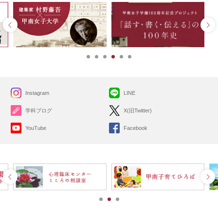
Instagram
LINE
学科ブログ
X(旧Twitter)
YouTube
Facebook