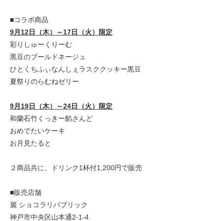
■コラボ商品
9月12日（木）～17日（火）限定
彩りしゅーくりーむ
黒豆のブールドネージュ
ひとくちふぃなんしぇラスククッキー黒豆
夏祭りのらむねゼリー
9月19日（木）～24日（火）限定
和蘭石竹くっきー餡さんど
おめでたいケーキ
お月見たると
２商品共に、ドリンク1杯付1,200円で販売
■販売店舗
麗 ショコラリパブリック
神戸市中央区山本通2-1-4