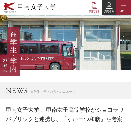
本
文
資料請求
訪問者別
MENU
へ
の
リ
ン
ク
ナ
ビ
ゲ
ー
シ
ョ
ン
へ
在学生・学内の方へのニュース
の
リ
ン
甲南女子大学 、甲南女子高等学校がショコラリ
ク
パブリックと連携し、「すいーつ和膳」を考案