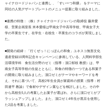
ャイナロードジャパンと連携し 、「すいーつ和膳」 をテーマに
同社の人気デザートプレートのメニュー提案に
取り組みました。
■連携の特徴：（株）チャイナロードジャパンの取締役 藤井愛
様、営業企画室長 米本愛様は甲南女子中高等学校、
甲南女子大
学の卒業生です。在学生・在校生・卒業生のコラボが実現しまし
た。
■開発の経緯：「行くぜっ！にっぽんの和食」ユネスコ無形文化
遺産登録10周年記念キャンペーンに参画している、人間科学部生
活環境学科 食生活分野のゼミ（指導：濵口郁枝 教授）は、甲
南女子高等学校の生徒とともに、和食の特徴の一つである和菓子
の開発に取り組みました。濵口ゼミがテーマやキーワードを考
え、それに基づいて、高校2年生全員が家庭科の授業（指導：村
田遼平 教諭）で食材やデザイン案などを検討しました。その中
から高校生5人の考案したお菓子が選ばれ、さらに濵口ゼミがブ
ラッシュアップしました。また、濵口ゼミ4年生が黒豆を使用し
た2品を考案しました。