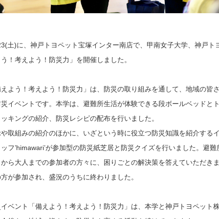
1/23(土)に、神戸トヨペット宝塚インター南店で、甲南女子大学、神戸
よう！考えよう！防災力」を開催しました。
備えよう！考えよう！防災力」は、防災の取り組みを通して、地域の皆
防災イベントです。本学は、避難所生活が体験できる段ボールベッドと
クッキングの紹介、防災レシピの配布を行いました。
示や取組みの紹介のほかに、いざという時に役立つ防災知識を紹介する
ッフ’himawari’が参加型の防災紙芝居と防災クイズを行いました。
もから大人までの参加者の方々に、困りごとの解決策を答えていただきま
の方が参加され、盛況のうちに終わりました。
災イベント「備えよう！考えよう！防災力」は、本学と神戸トヨペット