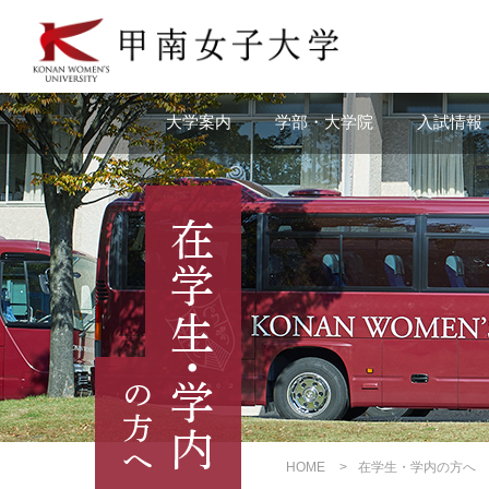
本
文
へ
の
リ
大学案内
学部・大学院
入試情報
ン
ク
ナ
ビ
ゲ
ー
シ
ョ
ン
へ
の
リ
ン
ク
HOME
在学生・学内の方へ