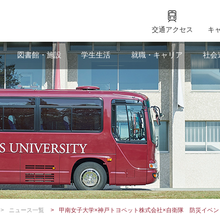
交通アクセス
キ
図書館・施設
学生生活
就職・キャリア
社会
ニュース一覧
甲南女子大学×神戸トヨペット株式会社×自衛隊 防災イベ