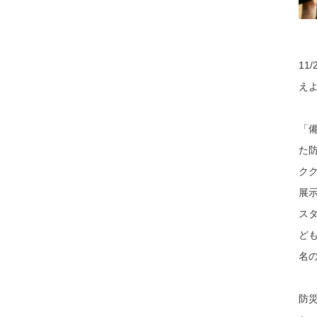
1
え
「
た
ク
展
スタ
ど
名
防