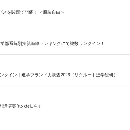
ンパスを関西で開催！ ＜服装自由＞
6年学部系統別実就職率ランキングにて複数ランクイン！
ンクイン｜進学ブランド力調査2026（リクルート進学総研）
 特別講演実施のお知らせ