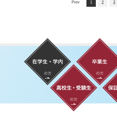
Prev
1
2
3