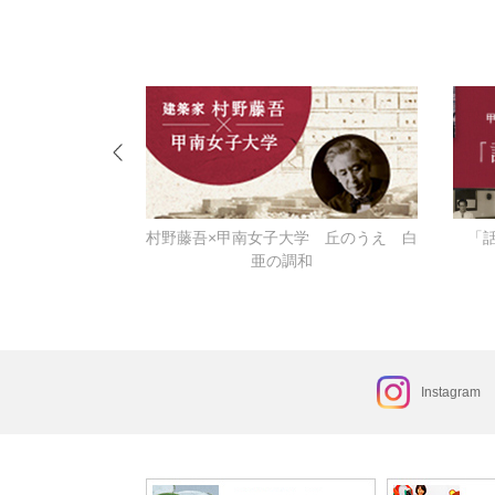
ーなる
村野藤吾×甲南女子大学 丘のうえ 白
「
亜の調和
Instagram