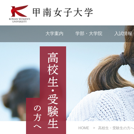
本
文
へ
の
リ
大学案内
学部・大学院
入試情報
ン
ク
ナ
ビ
ゲ
ー
シ
ョ
ン
へ
の
リ
ン
ク
HOME
高校生・受験生の方へ