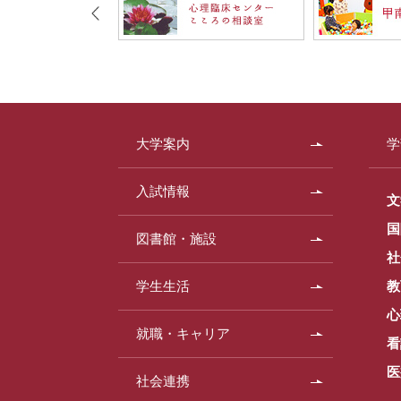
大学案内
学
入試情報
文
国
図書館・施設
社
学生生活
教
心
就職・キャリア
看
医
社会連携