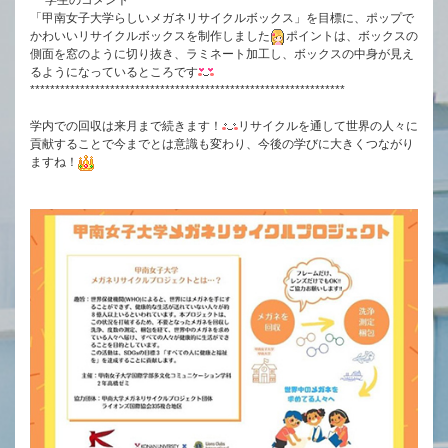
***学生のコメント***********************************************
「甲南女子大学らしいメガネリサイクルボックス」を目標に、ポップで
かわいいリサイクルボックスを制作しました
ポイントは、ボックスの
側面を窓のように切り抜き、ラミネート加工し、ボックスの中身が見え
るようになっているところです
***************************************************************
学内での回収は来月まで続きます！
リサイクルを通して世界の人々に
貢献することで今までとは意識も変わり、今後の学びに大きくつながり
ますね！