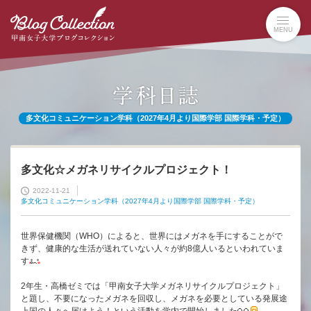
本
文
MENU
へ
の
リ
ン
ク
ナ
多文化コミュニケーション学科（2027年4月より国際学部 国際学科・予定）
ビ
ゲ
ー
シ
多文化☆メガネリサイクルプロジェクト！
ョ
2022-11-21
ン
多文化コミュニケーション学科（2027年4月より国際学部 国際学科・予定）
へ
の
世界保健機関（WHO）によると、世界にはメガネを手にすることがで
リ
きず、健康的な生活が送れていない人々が約8億人いるといわれていま
ン
す
ク
2年生・高橋ゼミでは「甲南女子大学メガネリサイクルプロジェクト」
と題し、不要になったメガネを回収し、メガネを必要としている発展途