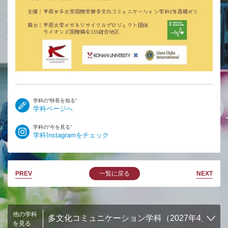
学科の“特長を知る”
学科ページへ
学科の“今を見る”
学科Instagramをチェック
PREV
一覧に戻る
NEXT
他の学科
を見る