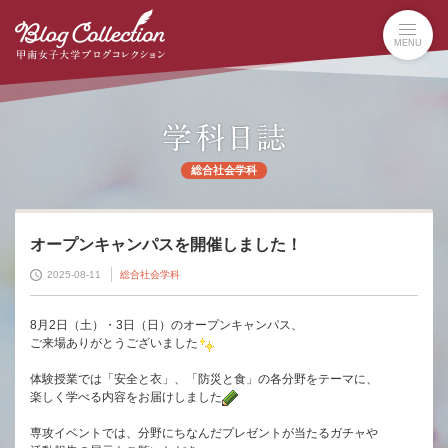
本
文
MENU
へ
の
リ
ン
ク
ナ
総合社会学科
ビ
ゲ
ー
シ
オープンキャンパスを開催しました！
ョ
2025-08-11
総合社会学科
ン
へ
の
8月2日（土）・3日（日）のオープンキャンパス、
ご来場ありがとうございました
リ
ン
体験授業では「安全と衣」、「防災と食」の各分野をテーマに、
ク
楽しく学べる内容をお届けしました
専攻イベントでは、分野にちなんだプレゼントが当たるガチャや