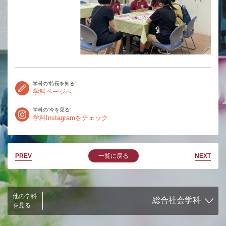
学科の“特長を知る”
学科ページへ
学科の“今を見る”
学科Instagramをチェック
PREV
一覧に戻る
NEXT
他の学科
を見る