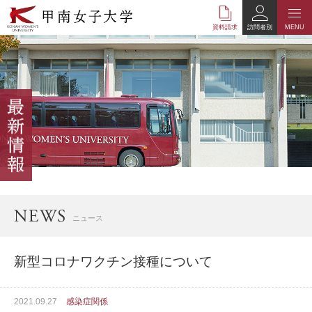
本
文
資料請求
訪問者別
MENU
へ
の
リ
ン
ク
ナ
ビ
ゲ
ー
シ
ョ
ン
へ
ニュース
の
リ
ン
新型コロナワクチン接種について
ク
2021.09.27
感染症関係