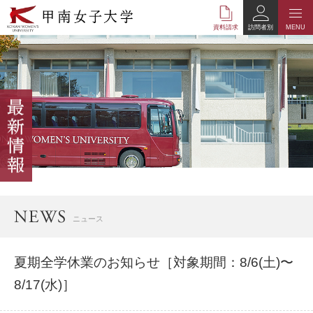
本
文
資料請求
訪問者別
MENU
へ
の
リ
ン
ク
ナ
ビ
ゲ
ー
シ
ョ
ン
へ
ニュース
の
リ
ン
夏期全学休業のお知らせ［対象期間：8/6(土)〜
ク
8/17(水)］