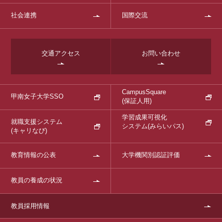
社会連携
国際交流
交通アクセス
お問い合わせ
CampusSquare
甲南女子大学SSO
(保証人用)
学習成果可視化
就職支援システム
システム
(みらいパス)
(キャリなび)
教育情報の公表
大学機関別認証評価
教員の養成の状況
教員採用情報