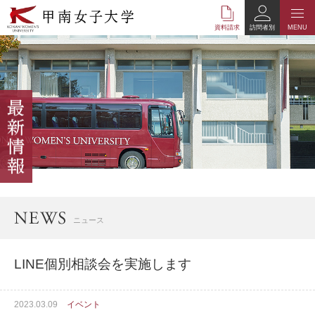
本
文
資料請求
訪問者別
MENU
へ
の
リ
ン
ク
ナ
ビ
ゲ
ー
シ
ョ
ン
へ
ニュース
の
リ
ン
LINE個別相談会を実施します
ク
2023.03.09
イベント