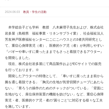
2024.06.03
教員・学生の活動
本学総合子ども学科 教授 八木麻理子先生および、株式会社
岩多屋（島根県 福祉事業・リネンサプライ業）、社会福祉法人
芳友神戸医療福祉センターにこにこハウスとの3者共同研究とし
て、重症心身障害児（者）、医療的ケア児（者）が利用しやすい
『バギーや車いすに乗ったままでもさっと着脱できるアウター』
を開発しました。
現在、株式会社岩多屋にて商品製作およびECサイトでの販売
を行っております。※
開発したアウターの特徴として、「車いすに座ったまま前から
腕を通し着脱できる」「胸元の生地が気管切開チューブにあたら
ない」「胃ろうの操作のためのチャックがついている」「背面に
生地がなく、座位保持装置の機能を妨げない」など、重症心身障
害児・者、医療的ケア児・者の”困りごと”に対応する様々な工夫
を施しています。