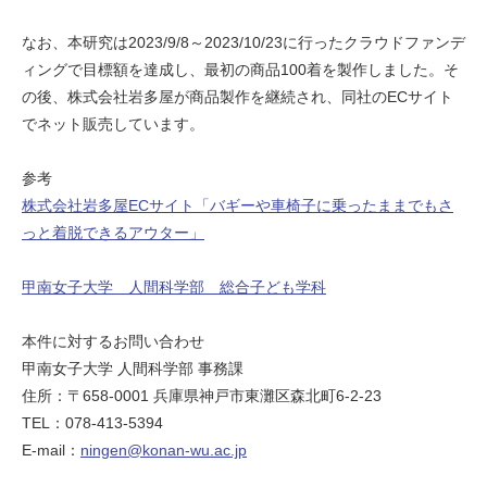
なお、本研究は2023/9/8～2023/10/23に行ったクラウドファンデ
ィングで目標額を達成し、最初の商品100着を製作しました。そ
の後、株式会社岩多屋が商品製作を継続され、同社のECサイト
でネット販売しています。
参考
株式会社岩多屋ECサイト「バギーや車椅子に乗ったままでもさ
っと着脱できるアウター」
甲南女子大学 人間科学部 総合子ども学科
本件に対するお問い合わせ
甲南女子大学 人間科学部 事務課
住所：〒658-0001 兵庫県神戸市東灘区森北町6-2-23
TEL：078-413-5394
E-mail：
ningen@konan-wu.ac.jp