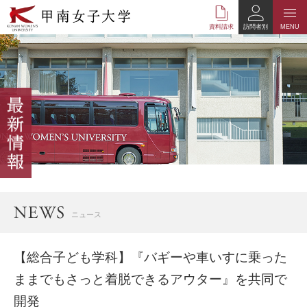
本
文
資料請求
訪問者別
MENU
へ
の
リ
ン
ク
ナ
ビ
ゲ
ー
シ
ョ
ン
へ
ニュース
の
リ
ン
【総合子ども学科】『バギーや車いすに乗った
ク
ままでもさっと着脱できるアウター』を共同で
開発