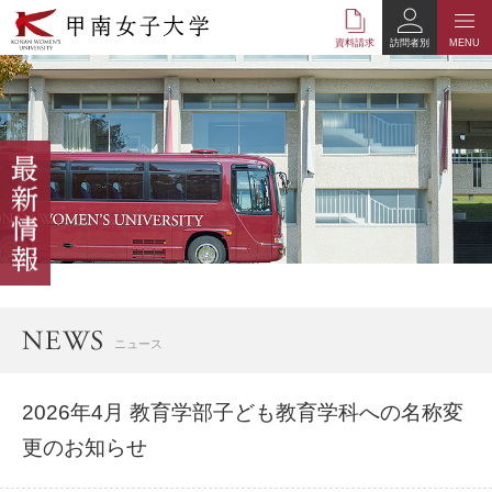
本
文
資料請求
訪問者別
MENU
へ
の
リ
ン
ク
ナ
ビ
ゲ
ー
シ
ョ
ン
へ
ニュース
の
リ
ン
2026年4月 教育学部子ども教育学科への名称変
ク
更のお知らせ