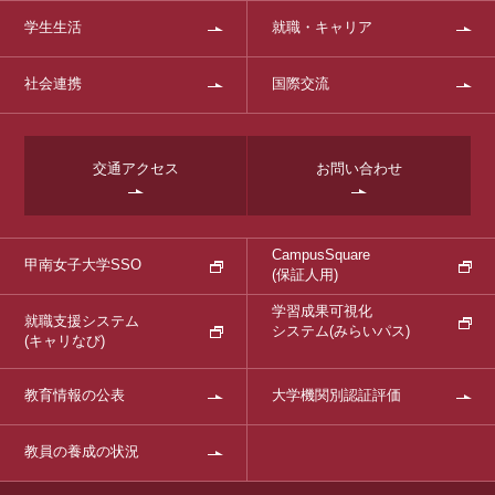
学生生活
就職・キャリア
社会連携
国際交流
交通アクセス
お問い合わせ
CampusSquare
甲南女子大学SSO
(保証人用)
学習成果可視化
就職支援システム
システム
(みらいパス)
(キャリなび)
教育情報の公表
大学機関別認証評価
教員の養成の状況