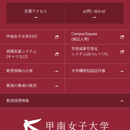
交通アクセス
お問い合わせ
CampusSquare
甲南女子大学SSO
(保証人用)
学習成果可視化
就職支援システム
システム
(みらいパス)
(キャリなび)
教育情報の公表
大学機関別認証評価
教員の養成の状況
教員採用情報