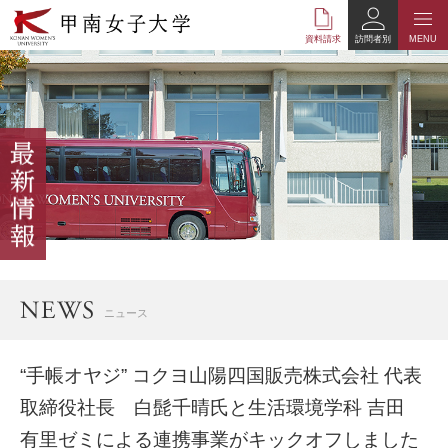
本
文
資料請求
訪問者別
MENU
へ
の
リ
ン
ク
ナ
ビ
ゲ
ー
シ
ョ
ン
へ
ニュース
の
リ
ン
“手帳オヤジ” コクヨ山陽四国販売株式会社 代表
ク
取締役社長 白髭千晴氏と生活環境学科 吉田
有里ゼミによる連携事業がキックオフしました