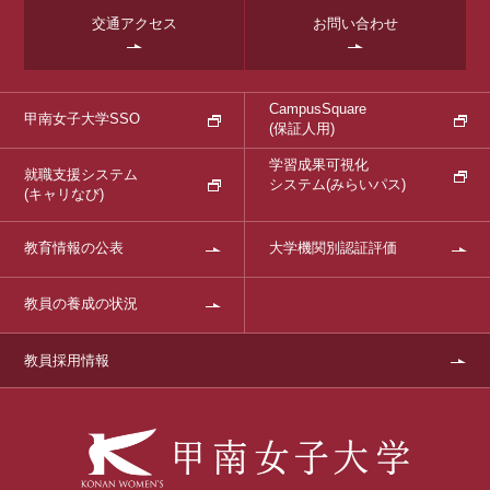
交通アクセス
お問い合わせ
CampusSquare
甲南女子大学SSO
(保証人用)
学習成果可視化
就職支援システム
システム
(みらいパス)
(キャリなび)
教育情報の公表
大学機関別認証評価
教員の養成の状況
教員採用情報