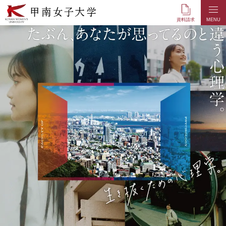
本
文
資料請求
MENU
へ
の
リ
ン
ク
ナ
ビ
ゲ
ー
シ
ョ
ン
へ
の
リ
ン
ク