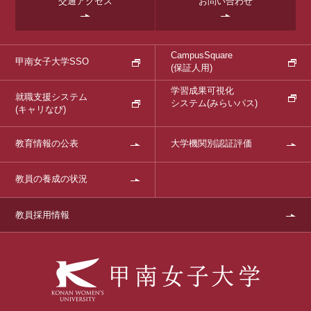
交通アクセス
お問い合わせ
CampusSquare
甲南女子大学SSO
(保証人用)
学習成果可視化
就職支援システム
システム
(みらいパス)
(キャリなび)
教育情報の公表
大学機関別認証評価
教員の養成の状況
教員採用情報