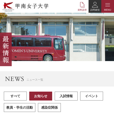
本
文
資料請求
訪問者別
MENU
へ
の
リ
ン
ク
ナ
ビ
ゲ
ー
シ
ョ
ン
へ
ニュース一覧
の
リ
ン
すべて
お知らせ
入試情報
イベント
ク
教員・学生の活動
感染症関係