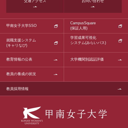
交通アクセス
お問い合わせ
CampusSquare
甲南女子大学SSO
(保証人用)
学習成果可視化
就職支援システム
システム
(みらいパス)
(キャリなび)
教育情報の公表
大学機関別認証評価
教員の養成の状況
教員採用情報