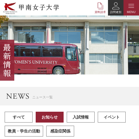
本
文
資料請求
訪問者別
MENU
へ
の
リ
ン
ク
ナ
ビ
ゲ
ー
シ
ョ
ン
へ
ニュース一覧
の
リ
ン
すべて
お知らせ
入試情報
イベント
ク
教員・学生の活動
感染症関係