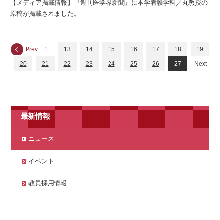
【メディア掲載情報】『週刊医学界新聞』に本学看護学科／丸教授の
原稿が掲載されました。
Prev
1
....
13
14
15
16
17
18
19
20
21
22
23
24
25
26
27
Next
最新情報
ニュース
イベント
教員採用情報