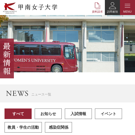
本
文
資料請求
訪問者別
MENU
へ
の
リ
ン
ク
ナ
ビ
ゲ
ー
シ
ョ
ン
へ
ニュース一覧
の
リ
ン
すべて
お知らせ
入試情報
イベント
ク
教員・学生の活動
感染症関係