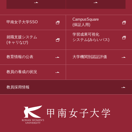
CampusSquare
甲南女子大学SSO
(保証人用)
学習成果可視化
就職支援システム
システム
(みらいパス)
(キャリなび)
教育情報の公表
大学機関別認証評価
教員の養成の状況
教員採用情報