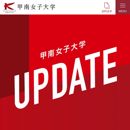
本
文
資料請求
MENU
へ
の
リ
ン
ク
ナ
ビ
ゲ
ー
シ
ョ
ン
へ
の
リ
ン
ク