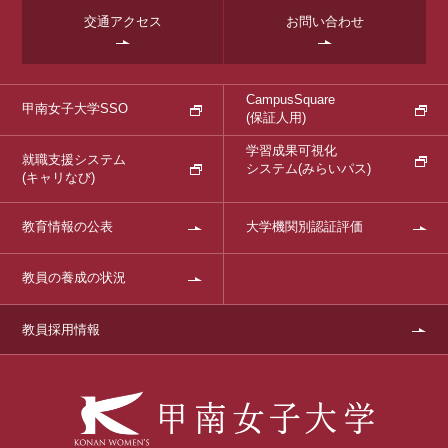
交通アクセス
お問い合わせ
CampusSquare
甲南女子大学SSO
(保証人用)
学習成果可視化
就職支援システム
システム
(みらいパス)
(キャリなび)
教育情報の公表
大学機関別認証評価
教員の養成の状況
教員採用情報