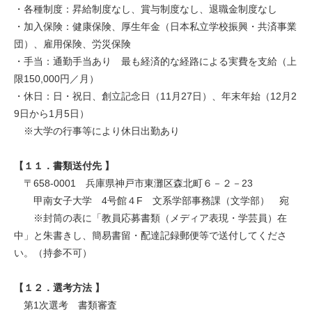
・各種制度：昇給制度なし、賞与制度なし、退職金制度なし
・加入保険：健康保険、厚生年金（日本私立学校振興・共済事業
団）、雇用保険、労災保険
・手当：通勤手当あり 最も経済的な経路による実費を支給（上
限150,000円／月）
・休日：日・祝日、創立記念日（11月27日）、年末年始（12月2
9日から1月5日）
※大学の行事等により休日出勤あり
【１１．
書類送付先 】
〒658-0001 兵庫県神戸市東灘区森北町６－２－23
甲南女子大学 4号館４F 文系学部事務課（文学部） 宛
※封筒の表に「教員応募書類（メディア表現・学芸員）在
中」と朱書きし、簡易書留・配達記録郵便等で送付してくださ
い。（持参不可）
【１２．選考方法 】
第1次選考 書類審査