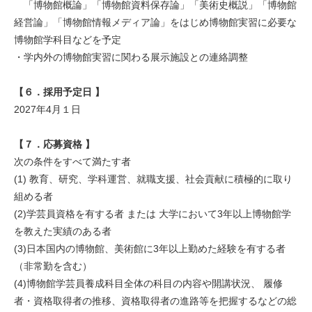
「博物館概論」「博物館資料保存論」「美術史概説」「博物館
経営論」「博物館情報メディア論」をはじめ博物館実習に必要な
博物館学科目などを予定
・学内外の博物館実習に関わる展示施設との連絡調整
【６．
採用予定日 】
2027年4月１日
【７．
応募資格 】
次の条件をすべて満たす者
(1) 教育、研究、学科運営、就職支援、社会貢献に積極的に取り
組める者
(2)学芸員資格を有する者 または 大学において3年以上博物館学
を教えた実績のある者
(3)日本国内の博物館、美術館に3年以上勤めた経験を有する者
（非常勤を含む）
(4)博物館学芸員養成科目全体の科目の内容や開講状況、 履修
者・資格取得者の推移、資格取得者の進路等を把握するなどの総