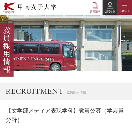
本
文
資料請求
訪問者別
MENU
へ
の
リ
ン
ク
ナ
ビ
ゲ
ー
シ
ョ
ン
へ
教員採用情報
の
リ
ン
【文学部メディア表現学科】教員公募（学芸員
ク
分野）