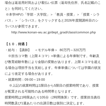
場合は返送用封筒および着払い伝票（返却先住所、氏名記載のこ
と）を同封してください。
※本学HPの「学部・大学院」＞「教員・授業」＞「授業・シラ
バス」＞「シラバス」をクリックすると2026年度開講科目のシ
ラバスが参照できます。
http://www.konan-wu.ac.jp/dept_grad/class/common.php
【１０．待遇 】
・給与：【講師】 ＜モデル年俸＞ 80万円～320万円
※担当コマ数（上限４コマ）×単価による年俸制です。年齢及
び教育経験年数により金額の変動があります。上限４コマを超え
る場合は増担手当を支給します。年俸単価については学園の状況
により改定する場合があります。
・就業時間：09:00～19:00
※上記の就業時間は1限目から5限目の授業時間であり、授業
が配置される可能性のある時間帯となります。
授業時間は1時限あたり105分（2時間換算）です。授業担当責任
時間数及び1週あたりの出講日数は個別に決定します。