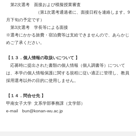
第2次選考 面接および模擬授業審査
（第1次選考通過者に、面接日程を連絡します。9
月下旬の予定です）
第3次選考 学長等による面接
※選考にかかる旅費・宿泊費等は支給できませんので、あらかじ
めご了承ください。
【１３．
個人情報の取扱いについて 】
応募時に提出された書類の個人情報（個人調書等）について
は、本学の個人情報保護に関する規程に従い適正に管理し、教員
採用選考以外の目的に使用しません。
【１４．
問合せ先 】
甲南女子大学 文系学部事務課（文学部）
e-mail bun@konan-wu.ac.jp