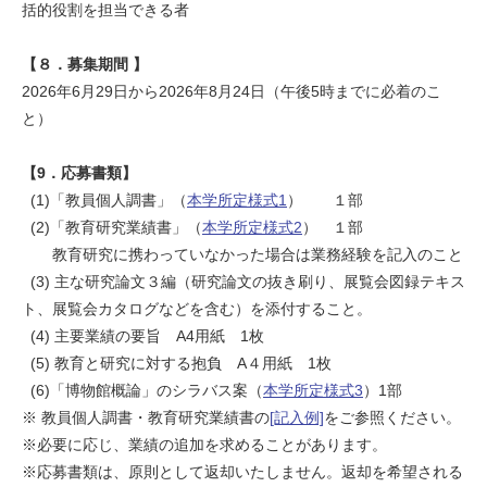
括的役割を担当できる者
【８．募集期間 】
2026年6月29日から2026年8月24日（午後5時までに必着のこ
と）
【9．応募書類】
(1)「教員個人調書」（
本学所定様式1
） １部
(2)「教育研究業績書」（
本学所定様式2
） １部
教育研究に携わっていなかった場合は業務経験を記入のこと
(3) 主な研究論文３編（研究論文の抜き刷り、展覧会図録テキス
ト、展覧会カタログなどを含む）を添付すること。
(4) 主要業績の要旨 A4用紙 1枚
(5) 教育と研究に対する抱負 A４用紙 1枚
(6)「博物館概論」のシラバス案（
本学所定様式3
）1部
※ 教員個人調書・教育研究業績書の
[記入例]
をご参照ください。
※必要に応じ、業績の追加を求めることがあります。
※応募書類は、原則として返却いたしません。返却を希望される