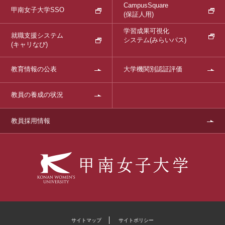
CampusSquare
甲南女子大学SSO
(保証人用)
学習成果可視化
就職支援システム
システム
(みらいパス)
(キャリなび)
教育情報の公表
大学機関別認証評価
教員の養成の状況
教員採用情報
サイトマップ
サイトポリシー