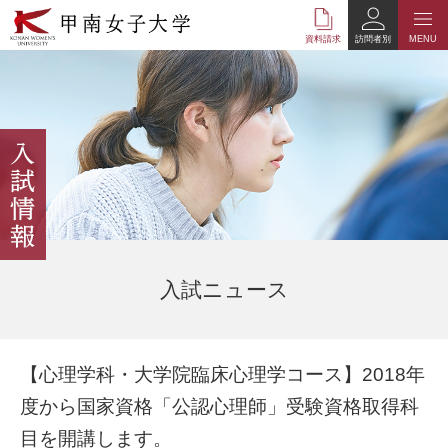
本
文
資料請求
訪問者別
MENU
へ
の
リ
ン
ク
ナ
ビ
ゲ
ー
シ
ョ
ン
入試ニュース
へ
の
リ
ン
【心理学科・大学院臨床心理学コース】2018年
ク
度から国家資格「公認心理師」受験資格取得科
目を開講します。