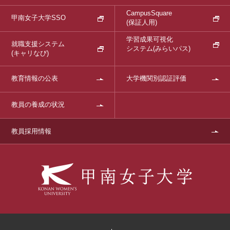
CampusSquare
甲南女子大学SSO
(保証人用)
学習成果可視化
就職支援システム
システム
(みらいパス)
(キャリなび)
教育情報の公表
大学機関別認証評価
教員の養成の状況
教員採用情報