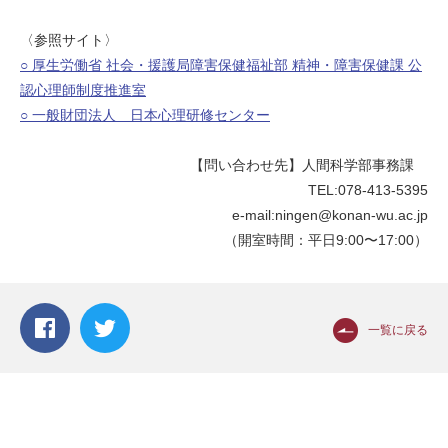
〈参照サイト〉
○ 厚生労働省 社会・援護局障害保健福祉部 精神・障害保健課 公
認心理師制度推進室
○ 一般財団法人 日本心理研修センター
【問い合わせ先】人間科学部事務課
TEL:078-413-5395
e-mail:ningen@konan-wu.ac.jp
（開室時間：平日9:00〜17:00）
一覧に戻る