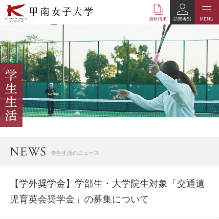
本
文
資料請求
訪問者別
MENU
へ
の
リ
ン
ク
ナ
ビ
ゲ
ー
シ
ョ
ン
へ
学生生活のニュース
の
リ
ン
【学外奨学金】学部生・大学院生対象「交通遺
ク
児育英会奨学金」の募集について