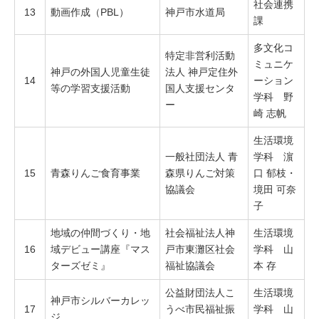
社会連携
13
動画作成（PBL）
神戸市水道局
課
多文化コ
特定非営利活動
ミュニケ
神戸の外国人児童生徒
法人 神戸定住外
14
ーション
等の学習支援活動
国人支援センタ
学科 野
ー
崎 志帆
生活環境
一般社団法人 青
学科 濵
15
青森りんご食育事業
森県りんご対策
口 郁枝・
協議会
境田 可奈
子
地域の仲間づくり・地
社会福祉法人神
生活環境
16
域デビュー講座『マス
戸市東灘区社会
学科 山
ターズゼミ』
福祉協議会
本 存
公益財団法人こ
生活環境
神戸市シルバーカレッ
17
うべ市民福祉振
学科 山
ジ