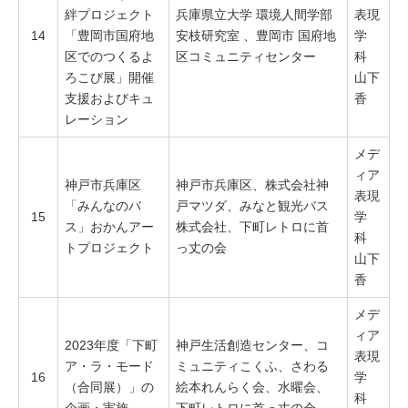
絆プロジェクト
兵庫県立大学 環境人間学部
表現
14
「豊岡市国府地
安枝研究室 、豊岡市 国府地
学
区でのつくるよ
区コミュニティセンター
科
ろこび展」開催
山下
支援およびキュ
香
レーション
メデ
ィア
神戸市兵庫区
神戸市兵庫区、株式会社神
表現
「みんなのバ
戸マツダ、みなと観光バス
15
学
ス」おかんアー
株式会社、下町レトロに首
科
トプロジェクト
っ丈の会
山下
香
メデ
ィア
2023年度「下町
神戸生活創造センター、コ
表現
ア・ラ・モード
ミュニティこくふ、さわる
16
学
（合同展）」の
絵本れんらく会、水曜会、
科