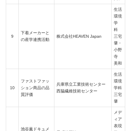
生活
環境
学
科
下着メーカーと
9
株式会社HEAVEN Japan
三宅
の産学連携活動
肇・
小野
寺
美和
生活
ファストファッ
環境
兵庫県立工業技術センター
10
ション商品の品
学科
西脇繊維技術センター
質評価
三宅
肇
メデ
ィア
表現
池谷薫ドキュメ