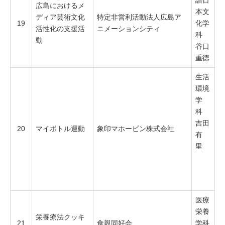
語日
広島におけるメ
本文
ディア芸術文化
特定非営利活動法人広島ア
19
化学
活性化の支援活
ニメーションシティ
科
動
谷口
重徳
生活
環境
学
科
吉田
20
マイボトル運動
象印マホービン株式会社
有
里
医療
栄養
栄養療法クッキ
21
食親同好会
学科