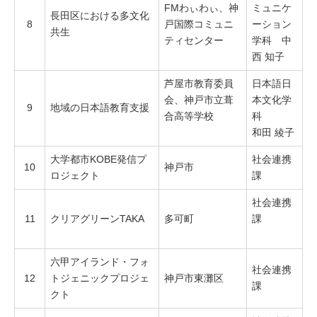
FM
わぃわぃ、神
ミュニケ
長田区における多文化
8
戸国際コミュニ
ーション
共生
ティセンター
学科 中
西 知子
芦屋市教育委員
日本語日
会、神戸市立葺
本文化学
9
地域の日本語教育支援
合高等学校
科
和田 綾子
大学都市KOBE発信プ
社会連携
10
神戸市
ロジェクト
課
社会連携
11
クリアグリーンTAKA
多可町
課
六甲アイランド・フォ
社会連携
12
トジェニックプロジェ
神戸市東灘区
課
クト