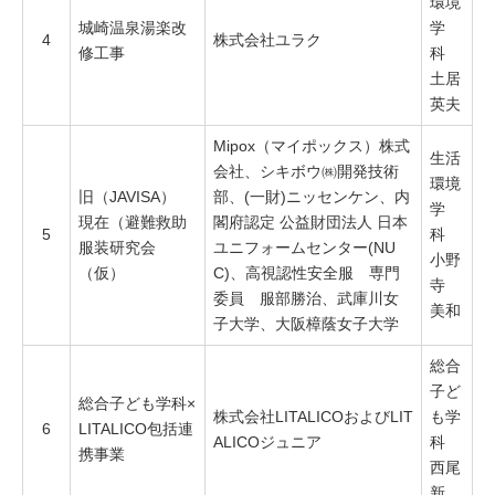
環境
城崎温泉湯楽改
学
4
株式会社ユラク
修工事
科
土居
英夫
Mipox（マイポックス）株式
生活
会社、シキボウ㈱開発技術
環境
旧（JAVISA）
部、(一財)ニッセンケン、内
学
現在（避難救助
閣府認定 公益財団法人 日本
5
科
服装研究会
ユニフォームセンター(NU
小野
（仮）
C)、高視認性安全服 専門
寺
委員 服部勝治、武庫川女
美和
子大学、大阪樟蔭女子大学
総合
子ど
総合子ども学科×
株式会社LITALICOおよびLIT
も学
6
LITALICO包括連
ALICOジュニア
科
携事業
西尾
新