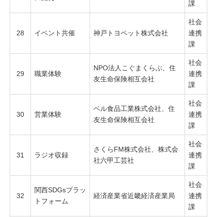
課
社会
28
イベント共催
神戸トヨペット株式会社
連携
課
社会
NPO法人こぐまくらぶ、住
29
職業体験
連携
友生命保険相互会社
課
社会
ベル食品工業株式会社、住
30
営業体験
連携
友生命保険相互会社
課
社会
さくらFM株式会社、株式会
31
ラジオ収録
連携
社六甲工芸社
課
社会
関西SDGsプラッ
32
経済産業省近畿経済産業局
連携
トフォーム
課