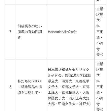
生活
環境
学
前後裏表のない
科
7
肌着の有効性調
Honesties株式会社
三宅
査
肇・
小野
寺
美和
生活
日本繊維機械学会リサイク
環境
ル研究会、関西10大学(滋賀
学
私たちのSDGｓ
県立大・滋賀大・京都光華
科
8
～繊維製品の循
女子大・京都女子大・京都
三宅
環を目指して～
工繊大・京都精華大・大阪
肇・
樟蔭女子大・四天王寺大短
小野
大部・甲南女子大・神戸大)
寺
美和