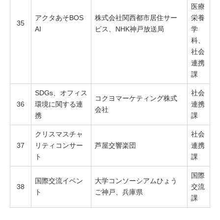
医療
アクタあそBOS
株式会社関西都市居住サー
栄養
35
AI
ビス、NHK神戸放送局
学
科、
社会
連携
課
SDGs、オフィス
社会
コクヨマーケティング株式
36
環境に関する連
連携
会社
携
課
クリスマスチャ
社会
37
リティコンサー
芦屋交響楽団
連携
ト
課
国際
国際交流イベン
大学コンソーシアムひょう
38
交流
ト
ご神戸、兵庫県
課