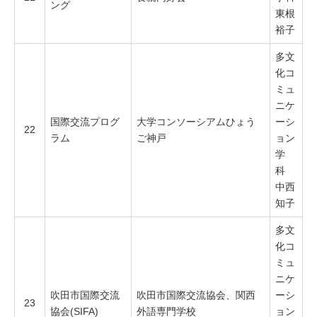
ング
東根
裕子
多文
化コ
ミュ
ニケ
国際交流プログ
大学コンソーシアムひょう
ーシ
22
ラム
ご神戸
ョン
学
科
中西
知子
多文
化コ
ミュ
ニケ
吹田市国際交流
吹田市国際交流協会、関西
ーシ
23
協会(SIFA)
外語専門学校
ョン