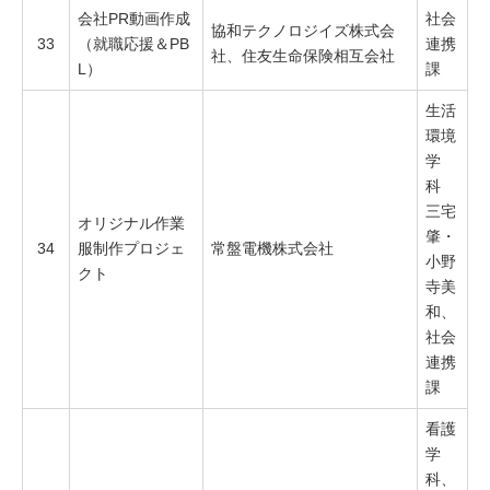
会社PR動画作成
社会
協和テクノロジイズ株式会
33
（就職応援＆PB
連携
社、住友生命保険相互会社
L）
課
生活
環境
学
科
三宅
オリジナル作業
肇・
34
服制作プロジェ
常盤電機株式会社
小野
クト
寺美
和、
社会
連携
課
看護
学
科、