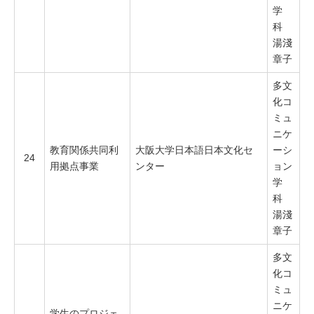
学
科
湯淺
章子
多文
化コ
ミュ
ニケ
教育関係共同利
大阪大学日本語日本文化セ
ーシ
24
用拠点事業
ンター
ョン
学
科
湯淺
章子
多文
化コ
ミュ
ニケ
学生のプロジェ