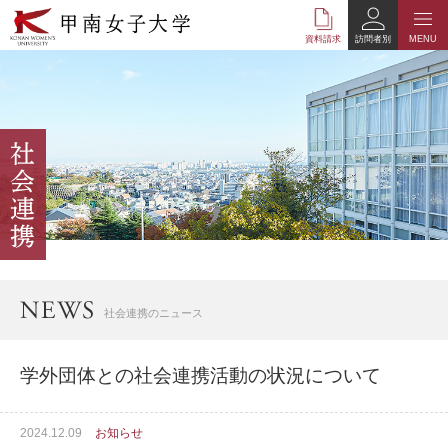
本
文
資料請求
訪問者別
MENU
へ
の
リ
ン
ク
ナ
ビ
ゲ
ー
シ
ョ
ン
へ
社会連携のニュース
の
リ
ン
学外団体との社会連携活動の状況について
ク
2024.12.09
お知らせ