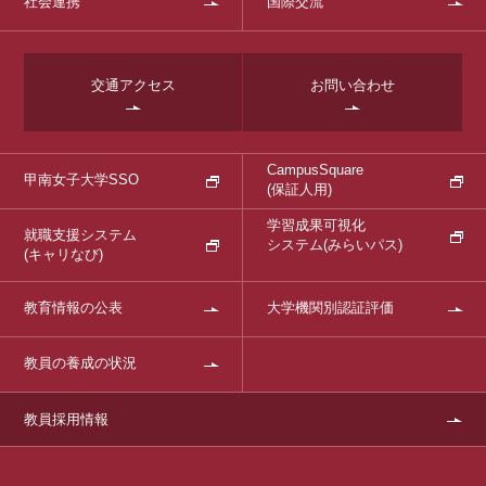
社会連携
国際交流
交通アクセス
お問い合わせ
CampusSquare
甲南女子大学SSO
(保証人用)
学習成果可視化
就職支援システム
システム
(みらいパス)
(キャリなび)
教育情報の公表
大学機関別認証評価
教員の養成の状況
教員採用情報