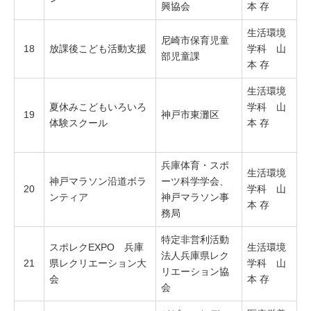
興協会
本 存
生活環境
尼崎市保育児童
18
放課後こども活動支援
学科 山
部児童課
本 存
生活環境
夏休みこどもいろいろ
学科 山
19
神戸市東灘区
体験スクール
本 存
兵庫体育・スポ
生活環境
神戸マラソン沿道ボラ
ーツ科学学会、
20
学科 山
ンティア
神戸マラソン事
本 存
務局
特定非営利活動
スポレクEXPO 兵庫
生活環境
法人兵庫県レク
21
県レクリエーション大
学科 山
リエーション協
会
本 存
会