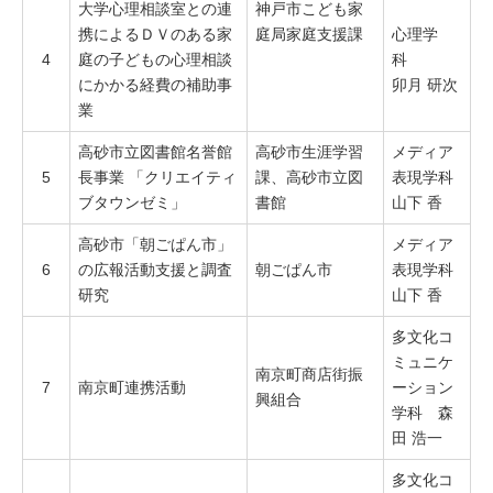
大学心理相談室との連
神戸市こども家
携によるＤＶのある家
庭局家庭支援課
心理学
4
庭の子どもの心理相談
科
にかかる経費の補助事
卯月 研次
業
高砂市立図書館名誉館
高砂市生涯学習
メディア
5
長事業 「クリエイティ
課、高砂市立図
表現学科
ブタウンゼミ」
書館
山下 香
高砂市「朝ごぱん市」
メディア
6
の広報活動支援と調査
朝ごぱん市
表現学科
研究
山下 香
多文化コ
ミュニケ
南京町商店街振
7
南京町連携活動
ーション
興組合
学科 森
田 浩一
多文化コ