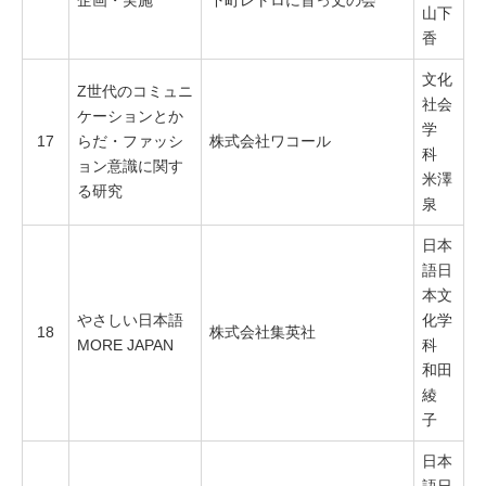
企画・実施
下町レトロに首っ丈の会
山下
香
文化
Z世代のコミュニ
社会
ケーションとか
学
17
らだ・ファッシ
株式会社ワコール
科
ョン意識に関す
米澤
る研究
泉
日本
語日
本文
やさしい日本語
化学
18
株式会社集英社
MORE JAPAN
科
和田
綾
子
日本