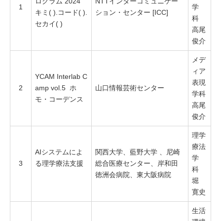
ログラム 2024
NTTインターコミュニケー
1
学
キミ( ).コード( ).
ション・センター [ICC]
科
セカイ( )
高尾
俊介
メデ
ィア
YCAM Interlab C
表現
2
amp vol.5 ホ
山口情報芸術センター
学科
モ・コーデンス
高尾
俊介
理学
療法
AIシステムによ
関西大学、藍野大学 、尼崎
学
3
る理学療法支援
総合医療センター、岸和田
科
徳洲会病院、東大阪病院
堀
寛史
生活