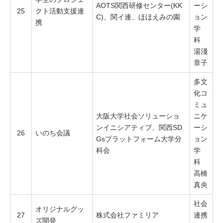
AOTS関西研修センター(KK
ーシ
25
クト活動支援連
C)
、関イ連、ほほえみの園
ョン
携
学
科
湯淺
章子
多文
化コ
ミュ
大阪大学社会ソリューショ
ニケ
ンイニシアティブ、関西SD
ーシ
26
いのち会議
Gsプラットフォーム大学分
ョン
科会
学
科
高橋
真央
社会
オリジナルグッ
27
株式会社ファミリア
連携
ズ開発