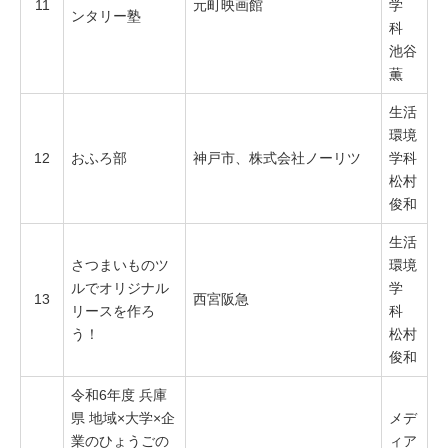
11
元町映画館
学
ンタリー塾
科
池谷
薫
生活
環境
12
おふろ部
神戸市、株式会社ノーリツ
学科
松村
俊和
生活
さつまいものツ
環境
ルでオリジナル
学
13
西宮阪急
リースを作ろ
科
う！
松村
俊和
令和6年度 兵庫
県 地域×大学×企
メデ
業のひょうごの
ィア