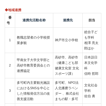
◆地域連携
番
連携先活動名称
連携先
担当
号
総合子ど
教職志望者の小学校授
も学科
1
神戸市立小学校
業参観
相澤 亮太
郎ほか
高砂市、高砂市
日本語日
甲南女子大学文学部と
（健康こども部
本文化学
2
高砂市教育委員会との
健康文化室 文化
科
連携協定
スポーツ課）
信時 哲郎
多可町内主要観光施設
多可町、NPO法
文化社会
におけるSNSを中心と
人北播磨ラベン
3
学科
した情報発信方法の改
ダー 、株式会社
佐伯 勇
善支援活動
まちの駅・多可