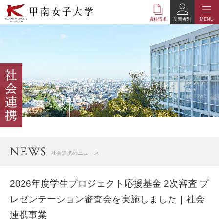
本
文
資料請求
訪問者別
MENU
へ
の
リ
ン
ク
ナ
ビ
ゲ
ー
シ
ョ
ン
へ
社会連携のニュース
の
リ
ン
2026年度学生プロジェクト応援基金 2次審査 プ
ク
レゼンテーション審査会を実施しました｜社会
連携事業