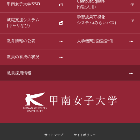
CampusSquare
甲南女子大学SSO
(保証人用)
学習成果可視化
就職支援システム
システム
(みらいパス)
(キャリなび)
教育情報の公表
大学機関別認証評価
教員の養成の状況
教員採用情報
サイトマップ
サイトポリシー