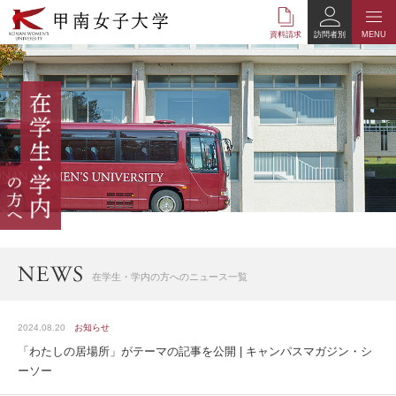
本
文
資料請求
訪問者別
MENU
へ
の
リ
ン
ク
ナ
ビ
ゲ
ー
シ
ョ
ン
へ
在学生・学内の方へのニュース一覧
の
リ
ン
2024.08.20
お知らせ
ク
「わたしの居場所」がテーマの記事を公開 | キャンパスマガジン・シ
ーソー