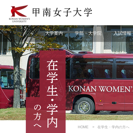
本
文
へ
の
リ
大学案内
学部・大学院
入試情報
ン
ク
ナ
ビ
ゲ
ー
シ
ョ
ン
へ
の
リ
ン
ク
HOME
在学生・学内の方へ