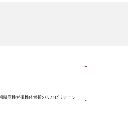
て
骨粗鬆症性脊椎椎体骨折のリハビリテーシ