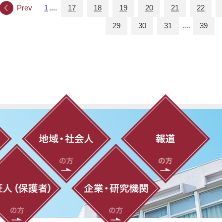
Prev
1
....
17
18
19
20
21
22
29
30
31
....
39