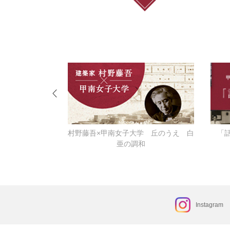
ーなる
村野藤吾×甲南女子大学 丘のうえ 白
「
亜の調和
Instagram