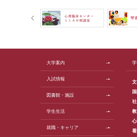
大学案内
学
入試情報
文
国
図書館・施設
社
学生生活
教
心
就職・キャリア
看